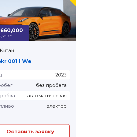
,660,000
6,500 *
Китай
kr 001 I We
д
2023
обег
без пробега
робка
автоматическая
пливо
электро
Оставить заявку