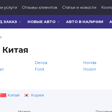
и услуги
Отзывы клиентов
Статьи и новости
Конт
Д ЗАКАЗ
НОВЫЕ АВТО
АВТО В НАЛИЧИИ
А
я
 Китая
Denza
Honda
an
Ford
Hozon
Китай
Корея
Модель
Поколен