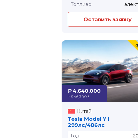
Топливо
элек
Оставить заявку
₽ 4,640,000
≈ $ 46,300 *
Китай
Tesla Model Y I
299лс/486лс
Год
2