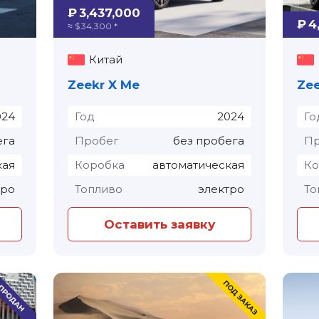
₽ 3,437,000
₽ 4
≈ $ 34,300 *
Китай
Zeekr X Me
Zee
024
Год
2024
Го
ега
Пробег
без пробега
Пр
кая
Коробка
автоматическая
Ко
тро
Топливо
электро
То
Оставить заявку