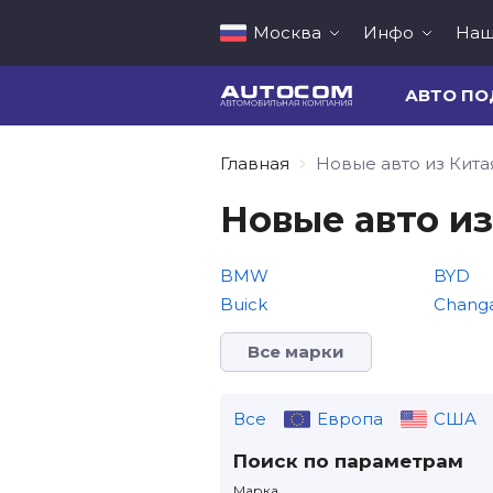
Москва
Инфо
Наш
АВТО ПО
Главная
Новые авто из Кита
Новые авто из
BMW
BYD
Buick
Chang
Все марки
Все
Европа
США
Поиск по параметрам
Марка