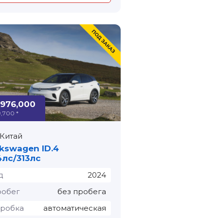
,976,000
9,700 *
Китай
kswagen ID.4
4лс/313лс
д
2024
обег
без пробега
робка
автоматическая