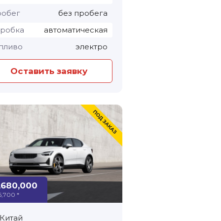
обег
без пробега
робка
автоматическая
пливо
электро
Оставить заявку
,680,000
6,700 *
Китай