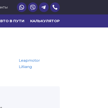
акты
ВТО В ПУТИ
КАЛЬКУЛЯТОР
Leapmotor
Lynk & Co
LiXiang
Mercedes-Benz
ие