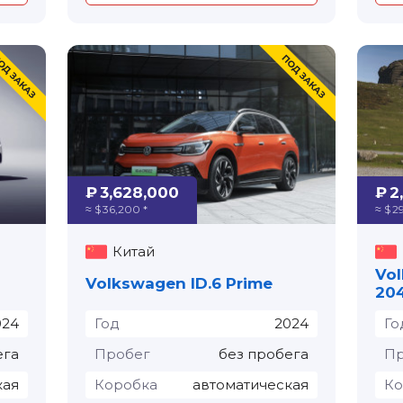
₽ 3,628,000
₽ 2
≈ $ 36,200 *
≈ $ 2
Китай
Vol
Volkswagen ID.6 Prime
20
024
Год
2024
Го
ега
Пробег
без пробега
Пр
кая
Коробка
автоматическая
Ко