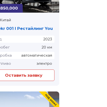
,850,000
Китай
kr 001 I Рестайлинг You
д
2023
обег
20 км
робка
автоматическая
пливо
электро
Оставить заявку