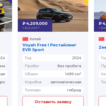
₽ 4,209,000
₽ 4
≈ $ 42,000 *
≈ $ 4
Китай
Voyah Free I Рестайлинг
Zee
EVR Sport
024
Год
2024
Го
 км
Пробег
без пробега
Пр
кая
Объем
1499 см³
Ко
тро
Коробка
автоматическая
То
Топливо
гибрид
Оставить заявку