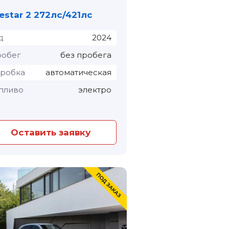
Polestar 2 272лс/421лс
д
2024
обег
без пробега
робка
автоматическая
пливо
электро
Оставить заявку