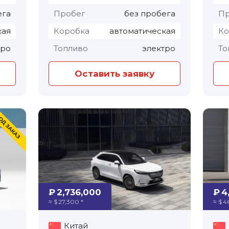
ега
Пробег
без пробега
Пр
кая
Коробка
автоматическая
Ко
тро
Топливо
электро
То
Оставить заявку
₽ 2,736,000
₽ 4
≈ $ 27,300 *
≈ $ 4
Китай