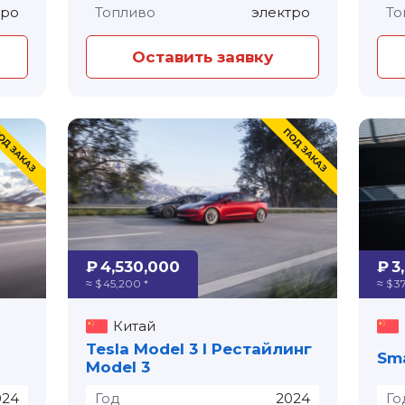
тро
Топливо
электро
То
Оставить заявку
₽ 4,530,000
₽ 3
≈ $ 45,200 *
≈ $ 3
Китай
Tesla Model 3 I Рестайлинг
Model 3
024
Год
2024
Го