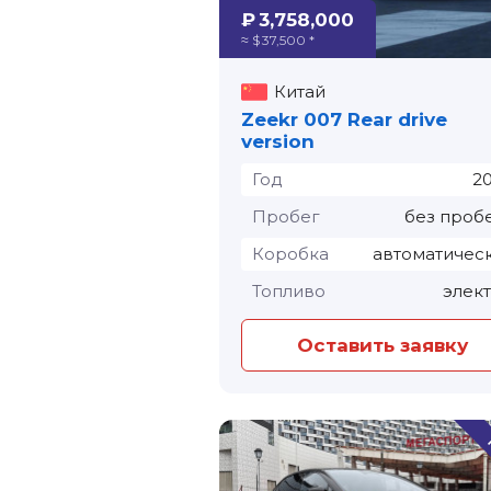
₽ 3,758,000
≈ $ 37,500 *
Китай
Zeekr 007 Rear drive
version
Год
2
Пробег
без проб
Коробка
автоматичес
Топливо
элек
Оставить заявку