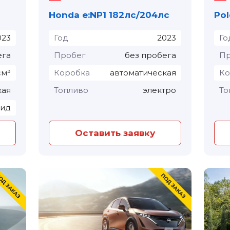
Honda e:NP1 182лс/204лс
023
Год
2023
Го
ега
Пробег
без пробега
Пр
см³
Коробка
автоматическая
Ко
кая
Топливо
электро
То
рид
Оставить заявку