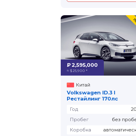
₽ 2,595,000
≈ $ 25,900 *
Китай
Volkswagen ID.3 I
Рестайлинг 170лс
Год
2
Пробег
без проб
Коробка
автоматичес