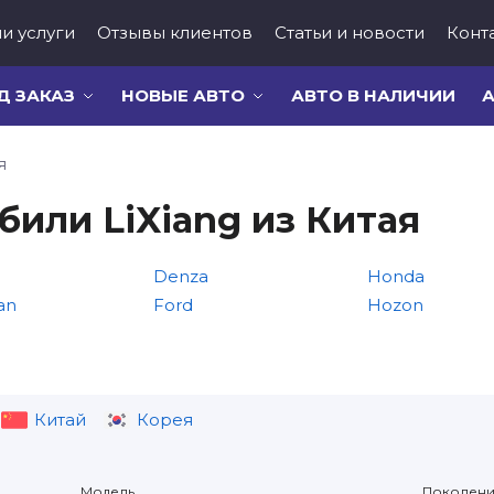
и услуги
Отзывы клиентов
Статьи и новости
Конт
Д ЗАКАЗ
НОВЫЕ АВТО
АВТО В НАЛИЧИИ
А
я
или LiXiang из Китая
Denza
Honda
an
Ford
Hozon
Китай
Корея
Модель
Поколен