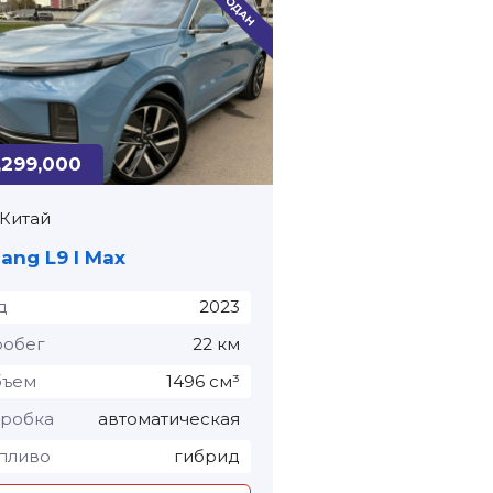
,299,000
Китай
iang L9 I Max
д
2023
обег
22 км
бъем
1496 см³
робка
автоматическая
пливо
гибрид