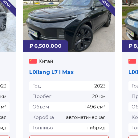
₽ 6,500,000
₽ 8
Китай
LiXiang L7 I Max
LiX
023
Год
2023
Го
 км
Пробег
20 км
Пр
см³
Объем
1496 см³
О
кая
Коробка
автоматическая
Ко
рид
Топливо
гибрид
То