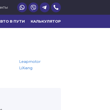
акты
ВТО В ПУТИ
КАЛЬКУЛЯТОР
Leapmotor
Lynk & Co
LiXiang
Mercedes-Benz
ие