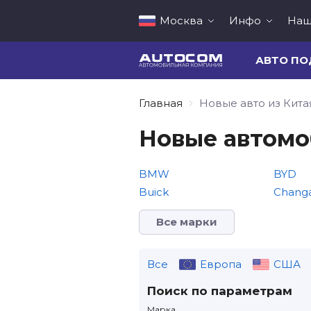
Москва
Инфо
Наш
АВТО ПО
Главная
Новые авто из Кита
Новые автомоб
BMW
BYD
Buick
Chang
Все марки
Все
Европа
США
Поиск по параметрам
Марка