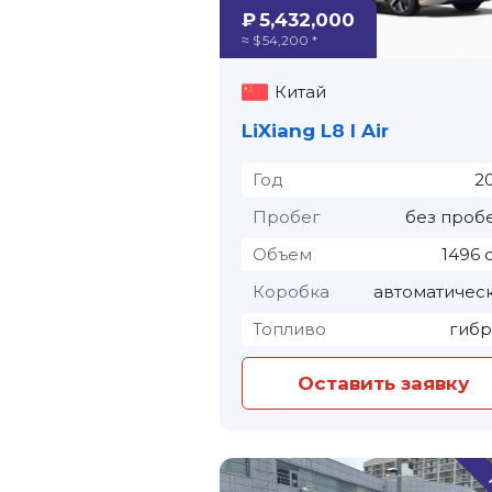
₽ 5,432,000
≈ $ 54,200 *
Китай
LiXiang L8 I Air
Год
2
Пробег
без проб
Объем
1496 
Коробка
автоматичес
Топливо
гиб
Оставить заявку