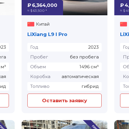
₽ 6,364,000
₽ 4
≈ $ 63,500 *
≈ $ 4
Китай
LiXiang L9 I Pro
LiX
023
Год
2023
Го
ега
Пробег
без пробега
Пр
см³
Объем
1496 см³
О
кая
Коробка
автоматическая
Ко
рид
Топливо
гибрид
То
Оставить заявку