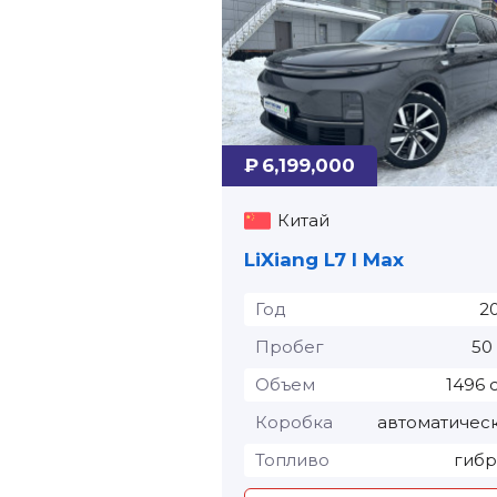
₽ 6,199,000
Китай
LiXiang L7 I Max
Год
2
Пробег
50
Объем
1496 
Коробка
автоматичес
Топливо
гиб