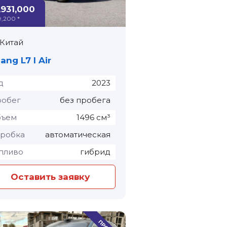
,931,000
9,200 *
Китай
iang L7 I Air
д
2023
обег
без пробега
бъем
1496 см³
робка
автоматическая
пливо
гибрид
Оставить заявку