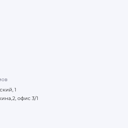
мов
кий, 1
на,2, офис 3/1