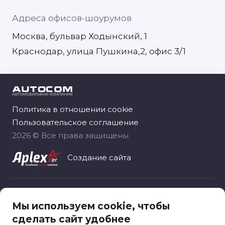
Адреса офисов-шоурумов
Москва, бульвар Ходынский, 1
Краснодар, улица Пушкина,2, офис 3/1
Политика в отношении cookie
Пользовательское соглашение
2026 © Все права защищены
Создание сайта
Общество с ограниченной ответственностью
Мы используем cookie, чтобы
«Автоком рус», зарегистрировано 06.11.2020
сделать сайт удобнее
Москва, вн.тер.г. муниципальный округ