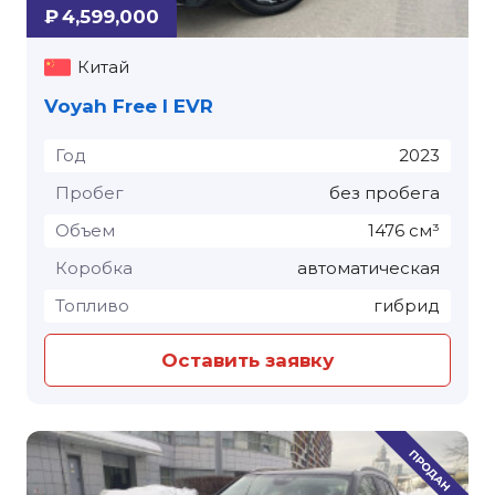
₽ 4,599,000
Китай
Voyah Free I EVR
Год
2023
Пробег
без пробега
Объем
1476 см³
Коробка
автоматическая
Топливо
гибрид
Оставить заявку