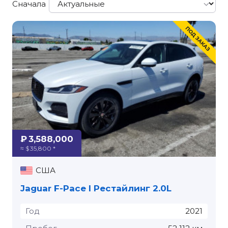
Сначала
₽ 3,588,000
≈ $ 35,800 *
США
Jaguar F-Pace I Рестайлинг 2.0L
Год
2021