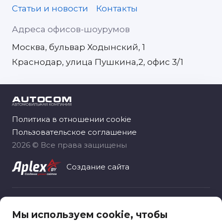
Статьи и новости
Контакты
Адреса офисов-шоурумов
Москва, бульвар Ходынский, 1
Краснодар, улица Пушкина,2, офис 3/1
Политика в отношении cookie
Пользовательское соглашение
2026 © Все права защищены
Создание сайта
Общество с ограниченной ответственностью
Мы используем cookie, чтобы
«Автоком рус», зарегистрировано 06.11.2020