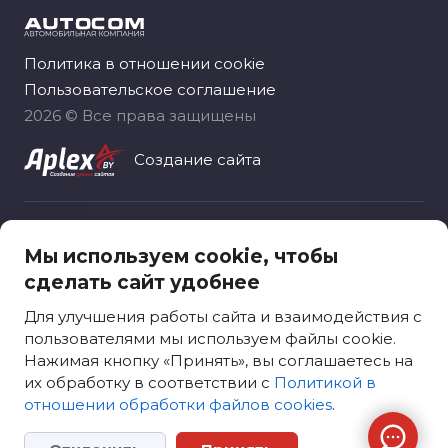
Политика в отношении cookie
Пользовательское соглашение
2026 © Все права защищены
Создание сайта
Общество с ограниченной ответственностью
Мы используем cookie, чтобы
«Автоком рус», зарегистрировано 06.11.2020
сделать сайт удобнее
Москва, вн.тер.г. муниципальный округ
Ярославский, ул. Лосевская, д. 18
Для улучшения работы сайта и взаимодействия с
пользователями мы используем файлы cookie.
Нажимая кнопку «Принять», вы соглашаетесь на
их обработку в соответствии с
Политикой в
отношении обработки файлов cookies
.
Сканируйте QR код
для входа на сайт