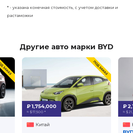
* - указана конечная стоимость, с учетом доставки и
растаможки
Другие авто марки BYD
₽ 1,754,000
₽ 2
≈ $ 17,500 *
≈ $ 21
Китай
BYD