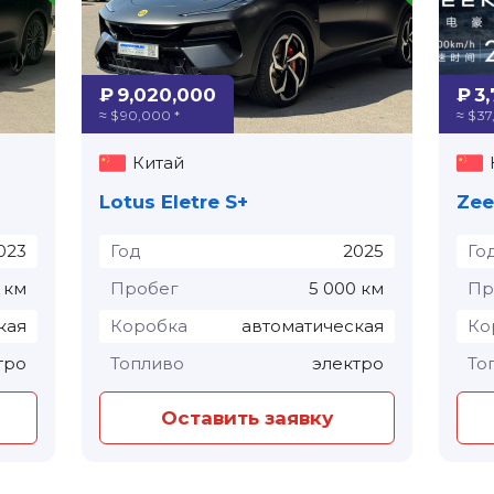
₽ 9,020,000
₽ 3
≈ $ 90,000 *
≈ $ 37
Китай
Lotus Eletre S+
023
Год
2025
Го
 км
Пробег
5 000 км
Пр
кая
Коробка
автоматическая
Ко
тро
Топливо
электро
То
Оставить заявку