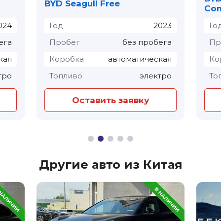
BYD Seagull Free
Com
024
Год
2023
Го
ега
Пробег
без пробега
Пр
кая
Коробка
автоматическая
Ко
тро
Топливо
электро
То
Оставить заявку
Другие авто из Китая