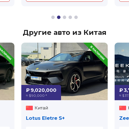
Другие авто из Китая
₽ 9,020,000
₽ 3
≈ $ 90,000 *
≈ $ 37
Китай
Lotus Eletre S+