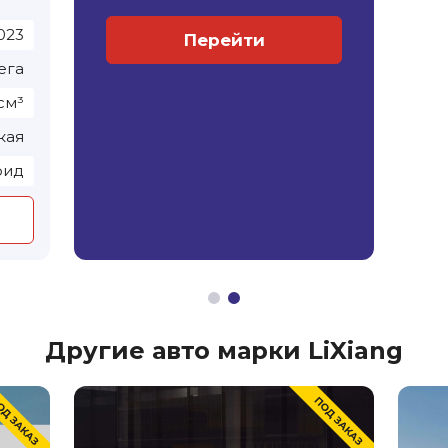
023
Перейти
ега
см³
кая
рид
Другие авто марки LiXiang