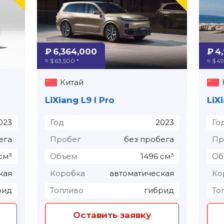
₽ 6,364,000
₽ 4
≈ $ 63,500 *
≈ $ 4
Китай
LiXiang L9 I Pro
LiXi
023
Год
2023
Го
ега
Пробег
без пробега
Пр
см³
Объем
1496 см³
Об
кая
Коробка
автоматическая
Ко
рид
Топливо
гибрид
То
Оставить заявку