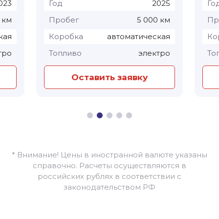
023
Год
2025
Го
 км
Пробег
5 000 км
Пр
кая
Коробка
автоматическая
Ко
тро
Топливо
электро
То
Оставить заявку
* Внимание! Цены в иностранной валюте указаны
справочно. Расчеты осуществляются в
российских рублях в соответствии с
законодательством РФ