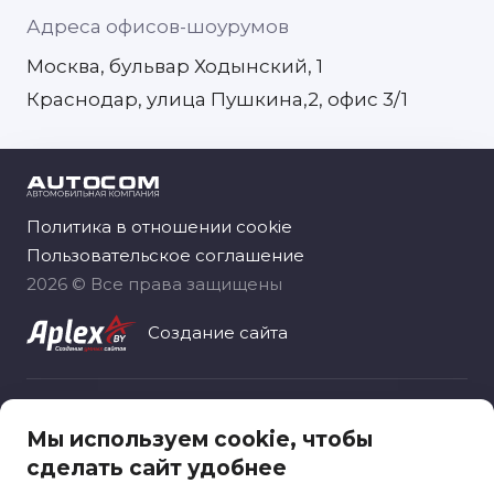
Адреса офисов-шоурумов
Москва, бульвар Ходынский, 1
Краснодар, улица Пушкина,2, офис 3/1
Политика в отношении cookie
Пользовательское соглашение
2026 © Все права защищены
Создание сайта
Общество с ограниченной ответственностью
Мы используем cookie, чтобы
«Автоком рус», зарегистрировано 06.11.2020
сделать сайт удобнее
Москва, вн.тер.г. муниципальный округ