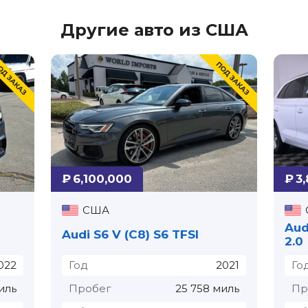
Другие авто из США
₽ 6,100,000
₽ 3
США
Aud
Audi S6 V (C8) S6 TFSI⁠
2.0
022
Год
2021
Го
иль
Пробег
25 758 миль
Пр