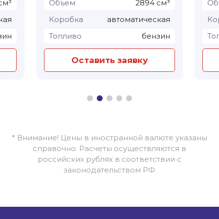
см³
Объем
2894 см³
Об
кая
Коробка
автоматическая
Ко
зин
Топливо
бензин
То
Оставить заявку
* Внимание! Цены в иностранной валюте указаны
справочно. Расчеты осуществляются в
российских рублях в соответствии с
законодательством РФ