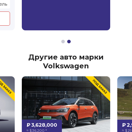
ель
Другие авто марки
Volkswagen
₽ 3,628,000
₽ 2
≈ $ 36,200 *
≈ $ 2