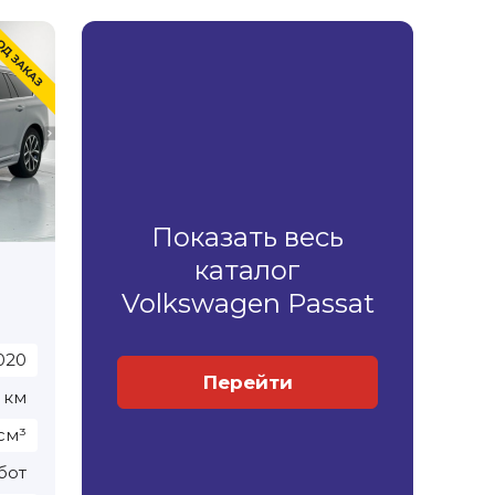
Показать весь
каталог
Volkswagen Passat
020
Перейти
 км
см³
бот