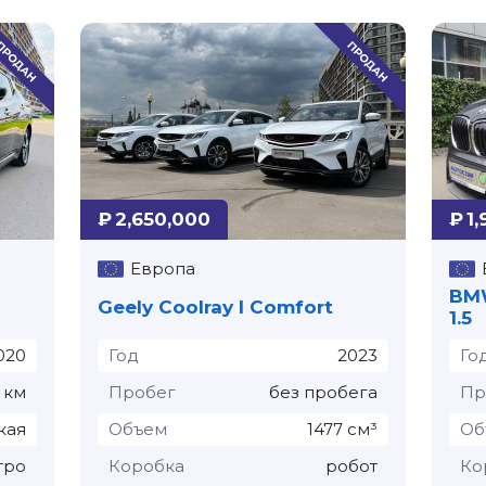
₽ 2,650,000
₽ 1
Европа
BMW
Geely Coolray I Comfort
1.5
020
Год
2023
Го
 км
Пробег
без пробега
Пр
кая
Объем
1477 см³
Об
тро
Коробка
робот
Ко