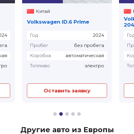
Китай
Vol
Volkswagen ID.6 Prime
204
024
Год
2024
Го
ега
Пробег
без пробега
Пр
кая
Коробка
автоматическая
Ко
тро
Топливо
электро
То
Оставить заявку
Другие авто из Европы