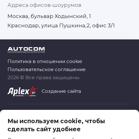
Адреса офисов-шоурумов
Москва, бульвар Ходынский, 1
Краснодар, улица Пушкина,2, офис 3/1
Политика в отношении cookie
Пользовательское соглашение
2026 © Все права защищены
Создание сайта
Общество с ограниченной ответственностью
Мы используем cookie, чтобы
«Автоком рус», зарегистрировано 06.11.2020
сделать сайт удобнее
Москва, вн.тер.г. муниципальный округ
Ярославский, ул. Лосевская, д. 18