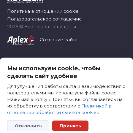
Политика в отношении cookie
Пользовательское соглашение
2026 © Все права защищены
Создание сайта
Общество с ограниченной ответственностью
Мы используем cookie, чтобы
«Автоком рус», зарегистрировано 06.11.2020
сделать сайт удобнее
Москва, вн.тер.г. муниципальный округ
Ярославский, ул. Лосевская, д. 18
Для улучшения работы сайта и взаимодействия с
пользователями мы используем файлы cookie.
Нажимая кнопку «Принять», вы соглашаетесь на
их обработку в соответствии с
Политикой в
отношении обработки файлов cookies
.
Сканируйте QR код
для входа на сайт