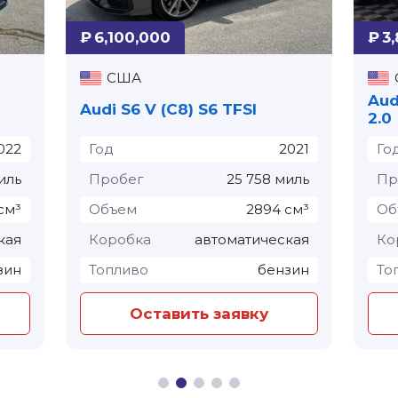
₽ 6,100,000
₽ 3
США
Aud
Audi S6 V (C8) S6 TFSI⁠
2.0
022
Год
2021
Го
иль
Пробег
25 758 миль
Пр
см³
Объем
2894 см³
Об
кая
Коробка
автоматическая
Ко
зин
Топливо
бензин
То
Оставить заявку