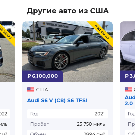
Другие авто из США
₽ 6,100,000
₽ 3
США
Aud
Audi S6 V (C8) S6 TFSI⁠
2.0
022
Год
2021
Го
иль
Пробег
25 758 миль
Пр
см³
Объем
2894 см³
Об