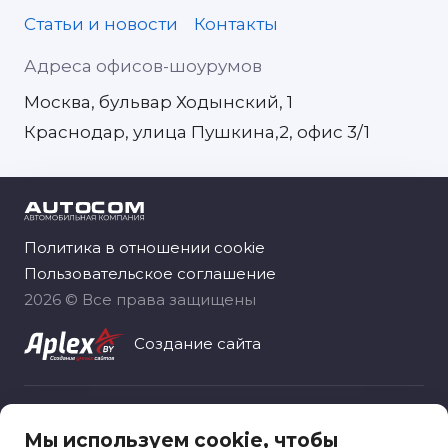
Статьи и новости
Контакты
Адреса офисов-шоурумов
Москва, бульвар Ходынский, 1
Краснодар, улица Пушкина,2, офис 3/1
Политика в отношении cookie
Пользовательское соглашение
2026 © Все права защищены
Создание сайта
Общество с ограниченной ответственностью
Мы используем cookie, чтобы
«Автоком рус», зарегистрировано 06.11.2020