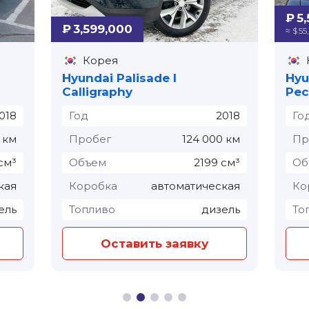
₽ 5
₽ 3,599,000
≈ $ 5
Корея
Hyundai Palisade I
Hyu
Calligraphy
Рес
018
Год
2018
Го
 км
Пробег
124 000 км
Пр
см³
Объем
2199 см³
Об
кая
Коробка
автоматическая
Ко
ель
Топливо
дизель
То
Оставить заявку