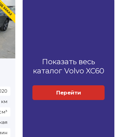
Показать весь
каталог Volvo XC60
020
Перейти
 км
см³
кая
зин