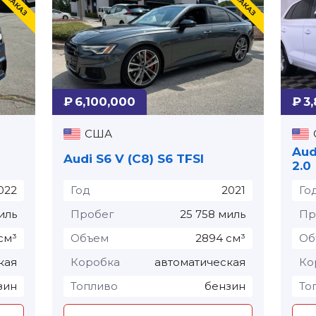
₽ 6,100,000
₽ 3
США
Aud
Audi S6 V (C8) S6 TFSI⁠
2.0
022
Год
2021
Го
иль
Пробег
25 758 миль
Пр
см³
Объем
2894 см³
Об
кая
Коробка
автоматическая
Ко
зин
Топливо
бензин
То