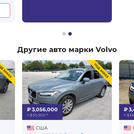
Другие авто марки Volvo
₽ 3,056,000
₽ 3
≈ $ 30,500 *
≈ $ 3
США