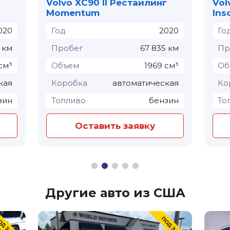
Volvo XC90 II Рестайлинг
Vol
Momentum
Ins
020
Год
2020
Го
 км
Пробег
67 835 км
Пр
см³
Объем
1969 см³
Об
кая
Коробка
автоматическая
Ко
зин
Топливо
бензин
То
Оставить заявку
Другие авто из США