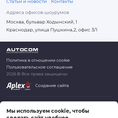
Статьи и новости
Контакты
Адреса офисов-шоурумов
Москва, бульвар Ходынский, 1
Краснодар, улица Пушкина,2, офис 3/1
Политика в отношении cookie
Пользовательское соглашение
2026 © Все права защищены
Создание сайта
Общество с ограниченной ответственностью
Мы используем cookie, чтобы
«Автоком рус», зарегистрировано 06.11.2020
сделать сайт удобнее