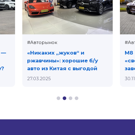
#Авторынок
#Ав
 —
«Никаких „жуков“ и
M8 
ржавчины»: хорошие б/у
«св
у?
авто из Китая с выгодой
зав
27.03.2025
30.1