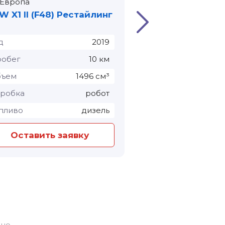
Европа
Европа
 X1 II (F48) Рестайлинг
BMW 6 серии IV 
д
2019
Год
обег
10 км
Пробег
бъем
1496 см³
Объем
робка
робот
Коробка
авт
пливо
дизель
Топливо
Оставить заявку
Оставить з
но.