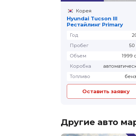
Корея
Hyundai Tucson III
Рестайлинг Primary
Год
2
Пробег
50
Объем
1999 
Коробка
автоматичес
Топливо
бен
Оставить заявку
Другие авто ма