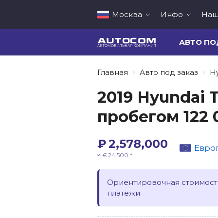
Москва
Инфо
Наш
АВТО ПО
Главная
Авто под заказ
H
2019 Hyundai T
пробегом 122 
₽ 2,578,000
Евро
≈ € 24,500 *
Ориентировочная стоимость
платежи