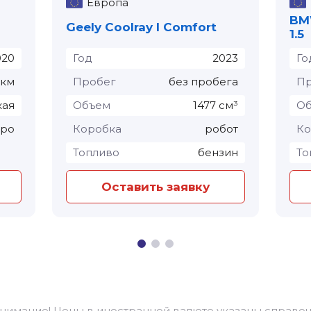
Европа
BMW
Geely Coolray I Comfort
1.5
020
Год
2023
Го
 км
Пробег
без пробега
Пр
кая
Объем
1477 см³
О
тро
Коробка
робот
Ко
Топливо
бензин
То
Оставить заявку
Внимание! Цены в иностранной валюте указаны справоч