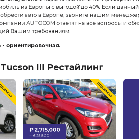
мобиль из Европы с выгодой̆ до 40% Если данный
риобрести авто в Европе, звоните нашим менедж
омпании AUTOCOM ответят на все вопросы и обя
щий Вашим требованиям.
 - ориентировочная.
Tucson III Рестайлинг
₽ 2,715,000
≈ € 25,800 *