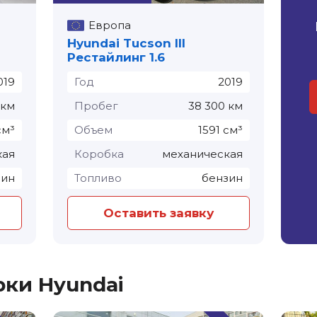
Европа
Hyundai Tucson III
Рестайлинг 1.6
019
Год
2019
 км
Пробег
38 300 км
см³
Объем
1591 см³
кая
Коробка
механическая
зин
Топливо
бензин
Оставить заявку
рки Hyundai