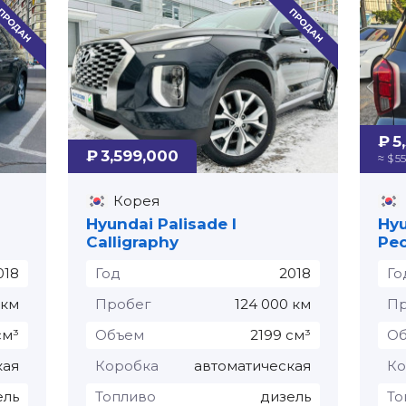
₽ 5
₽ 3,599,000
≈ $ 5
Корея
Hyundai Palisade I
Hyu
Calligraphy
Рес
018
Год
2018
Го
 км
Пробег
124 000 км
Пр
см³
Объем
2199 см³
О
кая
Коробка
автоматическая
Ко
ель
Топливо
дизель
То