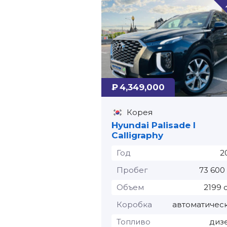
₽ 4,349,000
Корея
Hyundai Palisade I
Calligraphy
Год
2
Пробег
73 600
Объем
2199 
Коробка
автоматичес
Топливо
диз