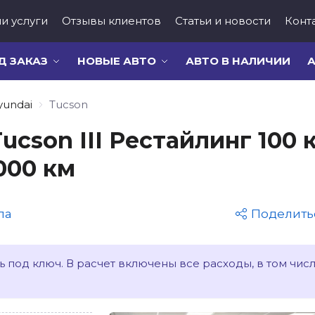
и услуги
Отзывы клиентов
Статьи и новости
Конт
Д ЗАКАЗ
НОВЫЕ АВТО
АВТО В НАЛИЧИИ
А
yundai
Tucson
ucson III Рестайлинг 100 кВ
000 км
па
Поделить
 под ключ. В расчет включены все расходы, в том чис