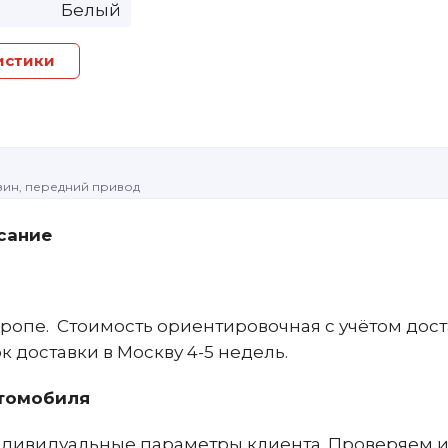
Белый
истики
ензин, передний привод
сание
ропе. Стоимость ориентировочная с учётом дост
 доставки в Москву 4-5 недель.
томобиля
дивидуальные параметры клиента. Проверяем и