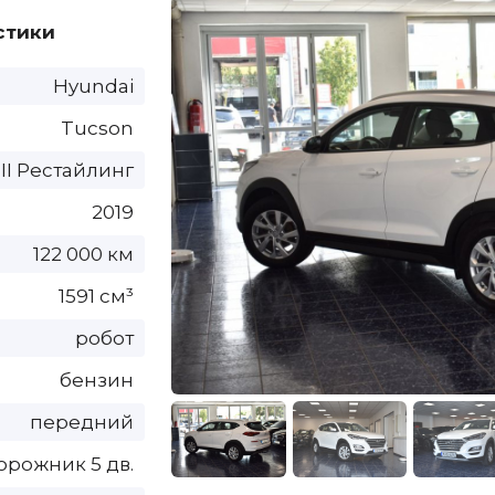
стики
Hyundai
Tucson
III Рестайлинг
2019
122 000 км
1591 см³
робот
бензин
передний
орожник 5 дв.