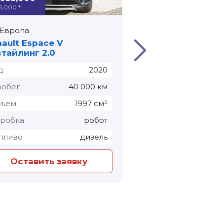
5,000 *
≈ € 33,000 *
Европа
Европа
ault Espace V
Renault Talisman 
тайлинг 2.0
д
2020
Год
обег
40 000 км
Пробег
бъем
1997 см³
Объем
робка
робот
Коробка
пливо
дизель
Топливо
Оставить заявку
Оставить з