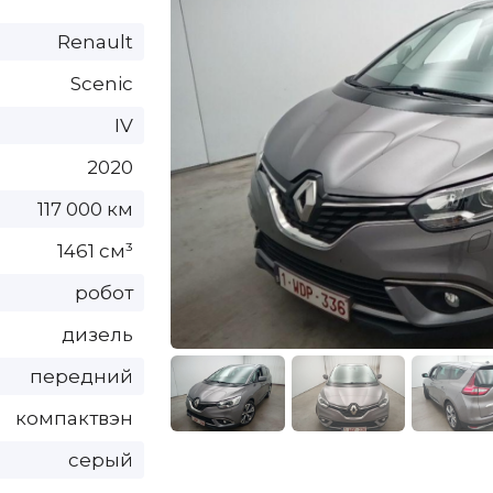
Renault
Scenic
IV
2020
117 000 км
1461 см³
робот
дизель
передний
компактвэн
серый