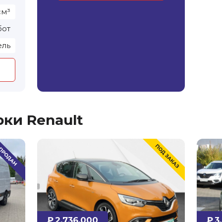
см³
бот
ель
рки Renault
₽ 2,736,000
₽ 3