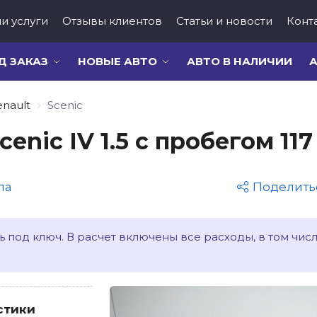
и услуги
Отзывы клиентов
Статьи и новости
Конт
Д ЗАКАЗ
НОВЫЕ АВТО
АВТО В НАЛИЧИИ
А
enault
Scenic
cenic IV 1.5 с пробегом 11
па
Поделить
 под ключ. В расчет включены все расходы, в том чис
стики