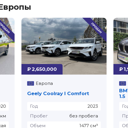
 Европы
₽ 2,650,000
₽ 1
Европа
BMW
Geely Coolray I Comfort
1.5
020
Год
2023
Го
 км
Пробег
без пробега
Пр
кая
Объем
1477 см³
О