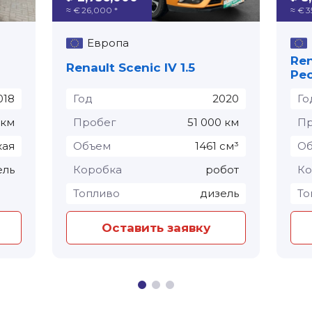
≈ € 26,000 *
≈ € 3
Европа
Ren
Renault Scenic IV 1.5
Рес
018
Год
2020
Го
 км
Пробег
51 000 км
Пр
кая
Объем
1461 см³
О
ель
Коробка
робот
Ко
Топливо
дизель
То
Оставить заявку