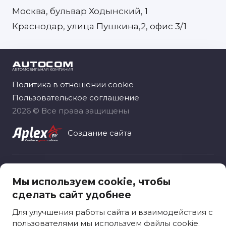
Москва, бульвар Ходынский, 1
Краснодар, улица Пушкина,2, офис 3/1
Политика в отношении cookie
Пользовательское соглашение
2026 © Все права защищены
Создание сайта
Общество с ограниченной ответственностью
Мы используем cookie, чтобы
«Автоком рус», зарегистрировано 06.11.2020
сделать сайт удобнее
Москва, вн.тер.г. муниципальный округ
Ярославский, ул. Лосевская, д. 18
Для улучшения работы сайта и взаимодействия с
пользователями мы используем файлы cookie.