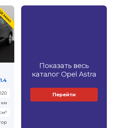
Показать весь
каталог Opel Astra
1.4
020
Перейти
1 км
см³
тор