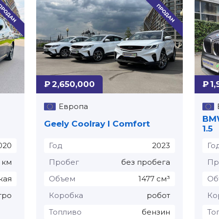
₽ 2,650,000
₽ 1
Европа
BMW
Geely Coolray I Comfort
1.5
020
Год
2023
Го
 км
Пробег
без пробега
Пр
кая
Объем
1477 см³
Об
тро
Коробка
робот
Ко
Топливо
бензин
То