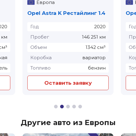
Европа
Opel Astra K Рестайлинг 1.4
Opel
020
Год
2020
Го
 км
Пробег
146 251 км
Пр
см³
Объем
1342 см³
Об
кая
Коробка
вариатор
Ко
ель
Топливо
бензин
То
Оставить заявку
Другие авто из Европы