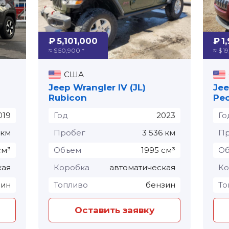
₽ 5,101,000
₽ 1
≈ $ 50,900 *
≈ $ 1
США
Jeep Wrangler IV (JL)
Jee
Rubicon
Рес
019
Год
2023
Го
 км
Пробег
3 536 км
Пр
см³
Объем
1995 см³
О
кая
Коробка
автоматическая
Ко
зин
Топливо
бензин
То
Оставить заявку