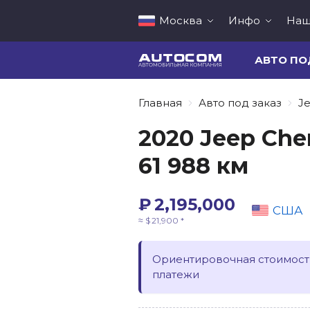
Москва
Инфо
Наш
АВТО ПО
Главная
Авто под заказ
J
2020 Jeep Che
61 988 км
₽ 2,195,000
США
≈ $ 21,900 *
Ориентировочная стоимость
платежи