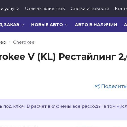
и услуги
Отзывы клиентов
Статьи и новости
Конт
Д ЗАКАЗ
НОВЫЕ АВТО
АВТО В НАЛИЧИИ
А
eep
Cherokee
rokee V (KL) Рестайлинг 2
Поделить
 под ключ. В расчет включены все расходы, в том чис