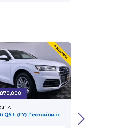
,870,000
₽ 4,700,000
США
США
i Q5 II (FY) Рестайлинг
Audi A6 V (C8) 55
quattro S tronic