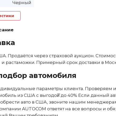
Черный
истики
сание
авка
ША. Продаётся через страховой аукцион. Стоимо
и и растаможки. Примерный срок доставки в Москв
подбор автомобиля
дивидуальные параметры клиента. Проверяем и
мобиль из США с выгодой̆ до 40% Если данный а
риобрести авто в США, звоните нашим менеджера
омпании AUTOCOM ответят на все вопросы и обя
щий Вашим требованиям.