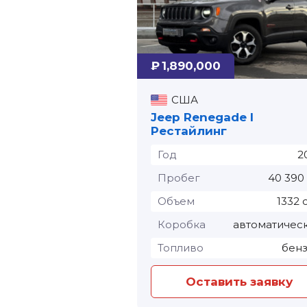
₽ 1,890,000
США
Jeep Renegade I
Рестайлинг
Год
2
Пробег
40 390
Объем
1332 
Коробка
автоматичес
Топливо
бен
Оставить заявку