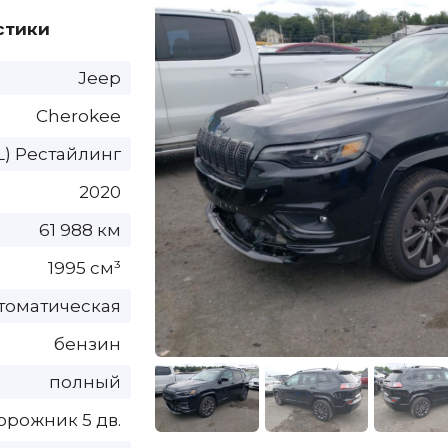
стики
Jeep
Cherokee
L) Рестайлинг
2020
61 988 км
1995 см³
томатическая
бензин
полный
орожник 5 дв.