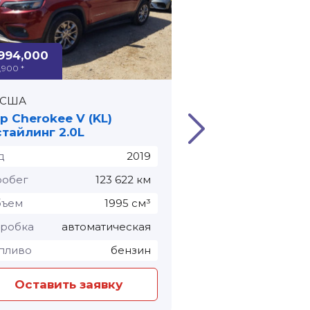
,994,000
₽ 3,487,000
9,900 *
≈ $ 34,800 *
США
США
p Cherokee V (KL)
Jeep Wrangler IV 
тайлинг 2.0L
Rubicon
д
2019
Год
обег
123 622 км
Пробег
бъем
1995 см³
Объем
робка
автоматическая
Коробка
авт
пливо
бензин
Топливо
Оставить заявку
Оставить з