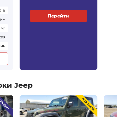
019
Перейти
 км
см³
кая
зин
рки Jeep