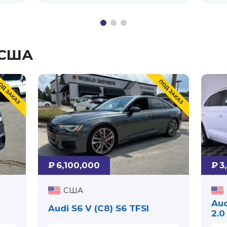
 США
₽ 6,100,000
₽ 3
США
Aud
Audi S6 V (C8) S6 TFSI⁠
2.0