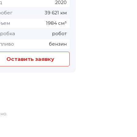
д
2020
Год
обег
39 621 км
Пробег
бъем
1984 см³
Объем
робка
робот
Коробка
пливо
бензин
Топливо
Оставить заявку
Оставить з
но.