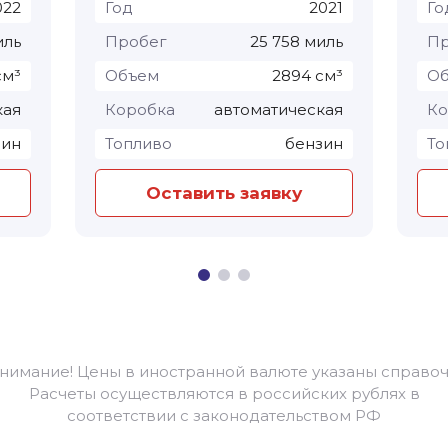
022
Год
2021
Го
иль
Пробег
25 758 миль
Пр
см³
Объем
2894 см³
О
кая
Коробка
автоматическая
Ко
зин
Топливо
бензин
То
Оставить заявку
Внимание! Цены в иностранной валюте указаны справоч
Расчеты осуществляются в российских рублях в
соответствии с законодательством РФ