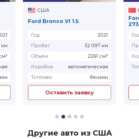
США
For
Ford Bronco VI 1.5
273
021
Год
2021
Го
 км
Пробег
32 097 км
Пр
см³
Объем
2261 см³
Ко
кая
Коробка
автоматическая
То
зин
Топливо
бензин
Оставить заявку
Другие авто из США