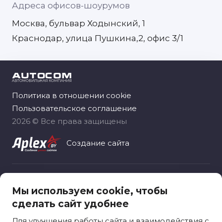
Адреса офисов-шоурумов
Москва, бульвар Ходынский, 1
Краснодар, улица Пушкина,2, офис 3/1
Политика в отношении cookie
Пользовательское соглашение
2026 © Все права защищены
Создание сайта
Общество с ограниченной ответственностью
Мы используем cookie, чтобы
«Автоком рус», зарегистрировано 06.11.2020
сделать сайт удобнее
Москва, вн.тер.г. муниципальный округ
Ярославский, ул. Лосевская, д. 18
Для улучшения работы сайта и взаимодействия с