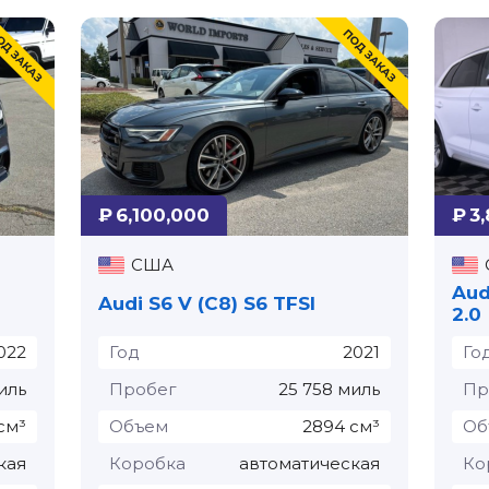
₽ 6,100,000
₽ 3
США
Aud
Audi S6 V (C8) S6 TFSI⁠
2.0
022
Год
2021
Го
иль
Пробег
25 758 миль
Пр
см³
Объем
2894 см³
Об
кая
Коробка
автоматическая
Ко