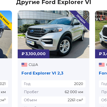
Другие Ford Explorer VI
₽ 3,100,000
₽ 3
США
Ford Explorer VI 2,3
For
021
Год
2020
Го
 км
Пробег
62 000 км
Пр
см³
Объем
2261 см³
Об