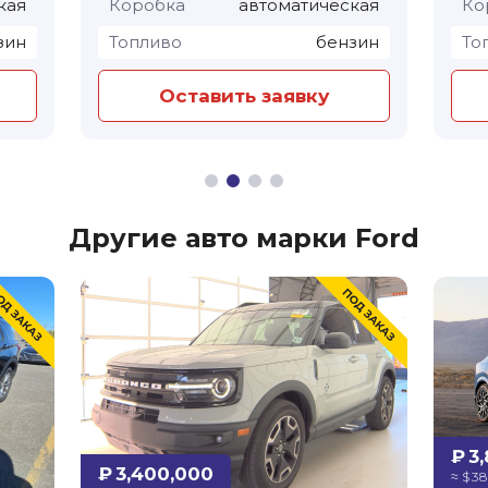
кая
Коробка
автоматическая
Ко
зин
Топливо
бензин
То
Оставить заявку
Другие авто марки Ford
₽ 3
₽ 3,400,000
≈ $ 38