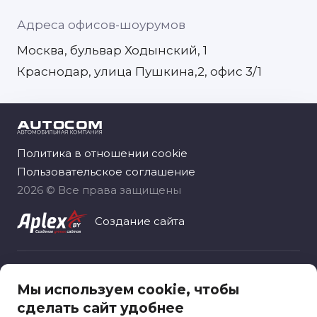
Адреса офисов-шоурумов
Москва, бульвар Ходынский, 1
Краснодар, улица Пушкина,2, офис 3/1
Политика в отношении cookie
Пользовательское соглашение
2026 © Все права защищены
Создание сайта
Общество с ограниченной ответственностью
Мы используем cookie, чтобы
«Автоком рус», зарегистрировано 06.11.2020
сделать сайт удобнее
Москва, вн.тер.г. муниципальный округ